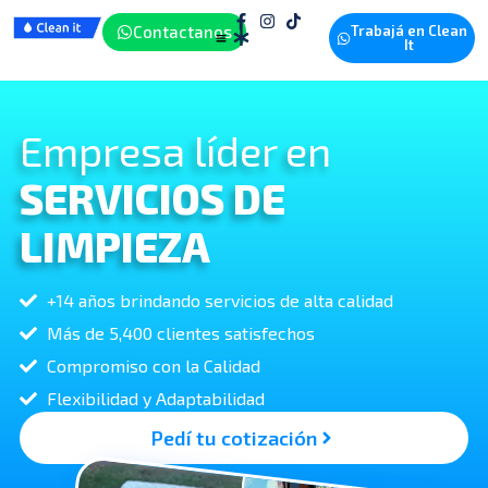
Contactanos
Trabajá en Clean
It
Empresa líder en
SERVICIOS DE
LIMPIEZA
+14 años brindando servicios de alta calidad
Más de 5,400 clientes satisfechos
Compromiso con la Calidad
Flexibilidad y Adaptabilidad
Pedí tu cotización